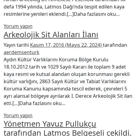
defa 1994 yılında, Latmos Dağı’nda tespit edilen kaya
from L
resimlerine yenileri eklendi.[…]Daha fazlasını oku…
Yorum yapın
Arkeolojik Sit Alanları İlanı
Yayın tarihi
Kasım 17, 2016
(Mayıs 22, 2024)
tarafından
aerdemsenturk
Aydın Kültür Varlıklarını Koruma Bölge Kurulu
18.10.2012 tarih ve 1029 Sayılı Kararı ile toplam 9 adet
kaya resmi ve kutsal alandan oluşan korunması gerekli
kültür varlığını, 2863 Sayılı Kültür ve Tabiat Varlıklarını
Koruma Kanunu kapsamında tescil ederek, çevreleri 5
ayrı alansal bölgeye ayrılarak I. Derece Arkeolojik Sit ilan
from Arkeolojik Sit Alanları İlan
etti.[…]Daha fazlasını oku…
Yorum yapın
Yönetmen Yavuz Pullukçu
tarafından Latmos Belgeseli çekildi.