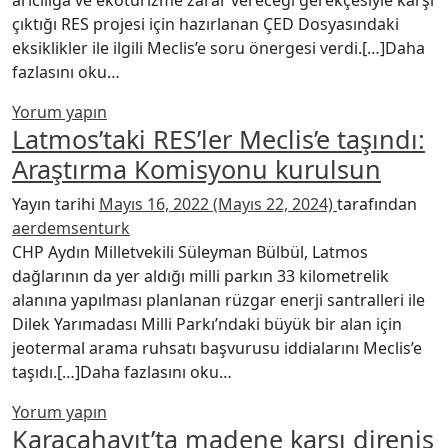
arıcılığa ve ekoturizme zarar vereceği gerekçesiyle karşı
çıktığı RES projesi için hazırlanan ÇED Dosyasındaki
eksiklikler ile ilgili Meclis’e soru önergesi verdi.[…]Daha
from Latmos Dağları’na kurulacak RES’e dair
fazlasını oku…
Yorum yapın
Latmos’taki RES’ler Meclis’e taşındı:
Araştırma Komisyonu kurulsun
Yayın tarihi
Mayıs 16, 2022
(Mayıs 22, 2024)
tarafından
aerdemsenturk
CHP Aydın Milletvekili Süleyman Bülbül, Latmos
dağlarının da yer aldığı milli parkın 33 kilometrelik
alanına yapılması planlanan rüzgar enerji santralleri ile
Dilek Yarımadası Milli Parkı’ndaki büyük bir alan için
jeotermal arama ruhsatı başvurusu iddialarını Meclis’e
from Latmos’taki RES’ler Mec
taşıdı.[…]Daha fazlasını oku…
Yorum yapın
Karacahayıt’ta madene karşı direniş