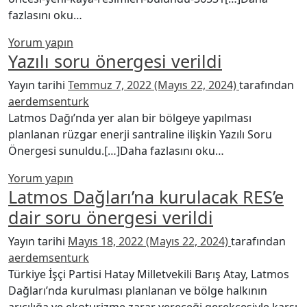
from Latmos’da yeni kaya resimleri bulund
fazlasını oku…
Yorum yapın
Yazılı soru önergesi verildi
Yayın tarihi
Temmuz 7, 2022
(Mayıs 22, 2024)
tarafından
aerdemsenturk
Latmos Dağı’nda yer alan bir bölgeye yapılması
planlanan rüzgar enerji santraline ilişkin Yazılı Soru
from Yazılı soru
Önergesi sunuldu.[…]Daha fazlasını oku…
Yorum yapın
Latmos Dağları’na kurulacak RES’e
dair soru önergesi verildi
Yayın tarihi
Mayıs 18, 2022
(Mayıs 22, 2024)
tarafından
aerdemsenturk
Türkiye İşçi Partisi Hatay Milletvekili Barış Atay, Latmos
Dağları’nda kurulması planlanan ve bölge halkının