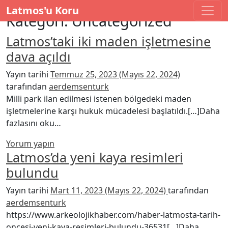
İçeriğe geç
Latmos'u Koru
Ana gezinti
Kategori:
Uncategorized
Latmos’taki iki maden işletmesine
dava açıldı
Yayın tarihi
Temmuz 25, 2023
(Mayıs 22, 2024)
tarafından
aerdemsenturk
Milli park ilan edilmesi istenen bölgedeki maden
işletmelerine karşı hukuk mücadelesi başlatıldı.[…]Daha
from Latmos’taki iki maden işletmesine dava
fazlasını oku…
Yorum yapın
Latmos’da yeni kaya resimleri
bulundu
Yayın tarihi
Mart 11, 2023
(Mayıs 22, 2024)
tarafından
aerdemsenturk
https://www.arkeolojikhaber.com/haber-latmosta-tarih-
oncesi-yeni-kaya-resimleri-bulundu-36531[…]Daha