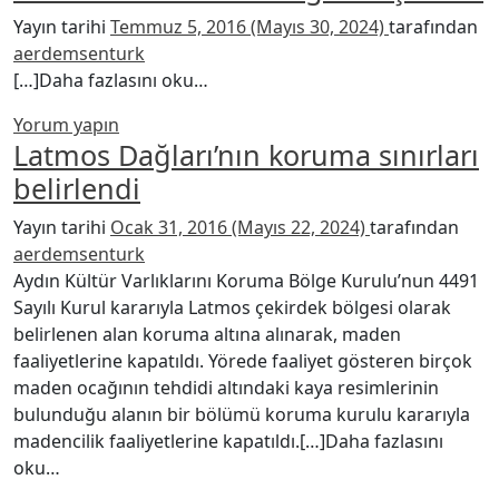
Yayın tarihi
Temmuz 5, 2016
(Mayıs 30, 2024)
tarafından
aerdemsenturk
from Yönetmen Yavuz Pullukçu tara
[…]Daha fazlasını oku…
Yorum yapın
Latmos Dağları’nın koruma sınırları
belirlendi
Yayın tarihi
Ocak 31, 2016
(Mayıs 22, 2024)
tarafından
aerdemsenturk
Aydın Kültür Varlıklarını Koruma Bölge Kurulu’nun 4491
Sayılı Kurul kararıyla Latmos çekirdek bölgesi olarak
belirlenen alan koruma altına alınarak, maden
faaliyetlerine kapatıldı. Yörede faaliyet gösteren birçok
maden ocağının tehdidi altındaki kaya resimlerinin
bulunduğu alanın bir bölümü koruma kurulu kararıyla
madencilik faaliyetlerine kapatıldı.[…]Daha fazlasını
from Latmos Dağları’nın koruma sınırları belirlendi
oku…