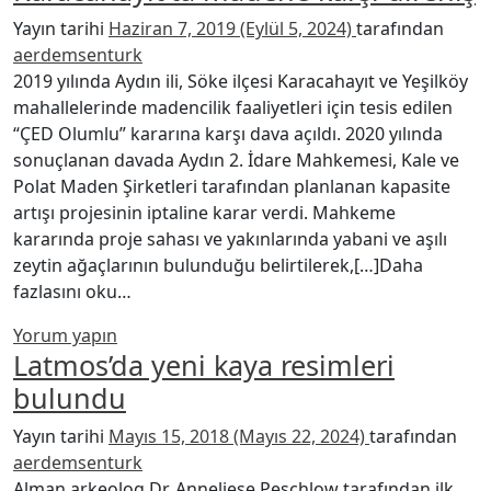
Yayın tarihi
Haziran 7, 2019
(Eylül 5, 2024)
tarafından
aerdemsenturk
2019 yılında Aydın ili, Söke ilçesi Karacahayıt ve Yeşilköy
mahallelerinde madencilik faaliyetleri için tesis edilen
“ÇED Olumlu” kararına karşı dava açıldı. 2020 yılında
sonuçlanan davada Aydın 2. İdare Mahkemesi, Kale ve
Polat Maden Şirketleri tarafından planlanan kapasite
artışı projesinin iptaline karar verdi. Mahkeme
kararında proje sahası ve yakınlarında yabani ve aşılı
zeytin ağaçlarının bulunduğu belirtilerek,[…]Daha
from Karacahayıt’ta madene karşı direniş
fazlasını oku…
Yorum yapın
Latmos’da yeni kaya resimleri
bulundu
Yayın tarihi
Mayıs 15, 2018
(Mayıs 22, 2024)
tarafından
aerdemsenturk
Alman arkeolog Dr. Anneliese Peschlow tarafından ilk